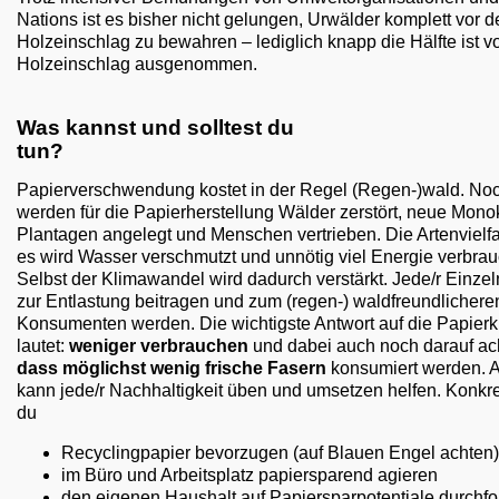
Nations ist es bisher nicht gelungen, Urwälder komplett vor 
Holzeinschlag zu bewahren – lediglich knapp die Hälfte ist 
Holzeinschlag ausgenommen.
Was kannst und solltest du
tun?
Papierverschwendung kostet in der Regel (Regen-)wald. No
werden für die Papierherstellung Wälder zerstört, neue Monok
Plantagen angelegt und Menschen vertrieben. Die Artenvielfal
es wird Wasser verschmutzt und unnötig viel Energie verbrau
Selbst der Klimawandel wird dadurch verstärkt. Jede/r Einze
zur Entlastung beitragen und zum (regen-) waldfreundlichere
Konsumenten werden. Die wichtigste Antwort auf die Papierk
lautet:
weniger verbrauchen
und dabei auch noch darauf ac
dass möglichst wenig frische Fasern
konsumiert werden. 
kann jede/r Nachhaltigkeit üben und umsetzen helfen. Konkret
du
Recyclingpapier bevorzugen (auf Blauen Engel achten)
im Büro und Arbeitsplatz papiersparend agieren
den eigenen Haushalt auf Papiersparpotentiale durchfo