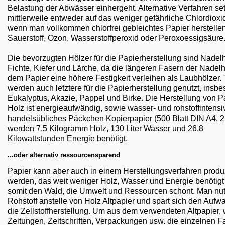
Belastung der Abwässer einhergeht. Alternative Verfahren se
mittlerweile entweder auf das weniger gefährliche Chlordioxi
wenn man vollkommen chlorfrei gebleichtes Papier herstellen 
Sauerstoff, Ozon, Wasserstoffperoxid oder Peroxoessigsäure
Die bevorzugten Hölzer für die Papierherstellung sind Nadel
Fichte, Kiefer und Lärche, da die längeren Fasern der Nadelh
dem Papier eine höhere Festigkeit verleihen als Laubhölzer.
werden auch letztere für die Papierherstellung genutzt, insb
Eukalyptus, Akazie, Pappel und Birke. Die Herstellung von P
Holz ist energieaufwändig, sowie wasser- und rohstoffintensiv
handelsübliches Päckchen Kopierpapier (500 Blatt DIN A4, 2
werden 7,5 Kilogramm Holz, 130 Liter Wasser und 26,8
Kilowattstunden Energie benötigt.
...oder alternativ ressourcensparend
Papier kann aber auch in einem Herstellungsverfahren produz
werden, das weit weniger Holz, Wasser und Energie benötigt
somit den Wald, die Umwelt und Ressourcen schont. Man nut
Rohstoff anstelle von Holz Altpapier und spart sich den Aufwa
die Zellstoffherstellung. Um aus dem verwendeten Altpapier, 
Zeitungen, Zeitschriften, Verpackungen usw. die einzelnen F