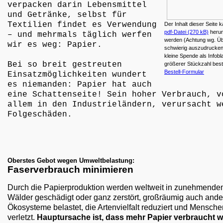
verpacken darin Lebensmittel
und Getränke, selbst für
Textilien findet es Verwendung
Der Inhalt dieser Seite k
pdf-Datei (270 kB)
herun
– und mehrmals täglich werfen
werden (Achtung wg. Ü
wir es weg: Papier.
schwierig auszudrucken
kleine Spende als Infobla
Bei so breit gestreuten
größerer Stückzahl best
Bestell-Formular
Einsatzmöglichkeiten wundert
es niemanden: Papier hat auch
eine Schattenseite! Sein hoher Verbrauch, v
allem in den Industrieländern, verursacht w
Folgeschäden.
Oberstes Gebot wegen Umweltbelastung:
Faserverbrauch minimieren
Durch die Papierproduktion werden weltweit in zunehmend
Wälder geschädigt oder ganz zerstört, großräumig auch ande
Ökosysteme belastet, die Artenvielfalt reduziert und Mensch
verletzt.
Hauptursache ist, dass mehr Papier verbraucht wi