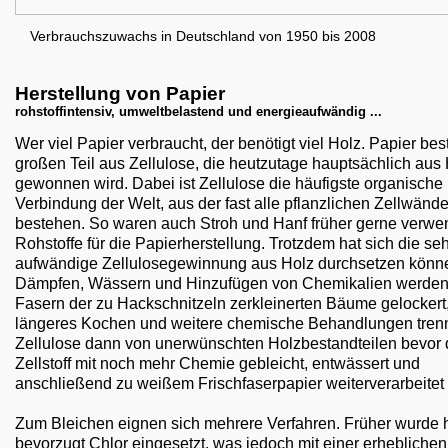
Verbrauchszuwachs in Deutschland von 1950 bis 2008
Herstellung von Papier
rohstoffintensiv, umweltbelastend und energieaufwändig ...
Wer viel Papier verbraucht, der benötigt viel Holz. Papier be
großen Teil aus Zellulose, die heutzutage hauptsächlich aus
gewonnen wird. Dabei ist Zellulose die häufigste organische
Verbindung der Welt, aus der fast alle pflanzlichen Zellwänd
bestehen. So waren auch Stroh und Hanf früher gerne verwe
Rohstoffe für die Papierherstellung. Trotzdem hat sich die se
aufwändige Zellulosegewinnung aus Holz durchsetzen könn
Dämpfen, Wässern und Hinzufügen von Chemikalien werden
Fasern der zu Hackschnitzeln zerkleinerten Bäume gelockert
längeres Kochen und weitere chemische Behandlungen tren
Zellulose dann von unerwünschten Holzbestandteilen bevor 
Zellstoff mit noch mehr Chemie gebleicht, entwässert und
anschließend zu weißem Frischfaserpapier weiterverarbeitet 
Zum Bleichen eignen sich mehrere Verfahren. Früher wurde h
bevorzugt Chlor eingesetzt, was jedoch mit einer erheblichen