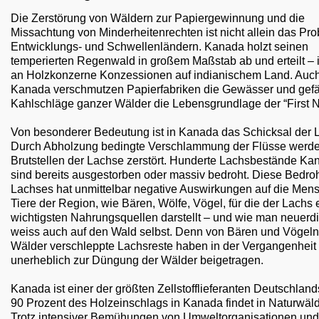
Die Zerstörung von Wäldern zur Papiergewinnung und die
Missachtung von Minderheitenrechten ist nicht allein das Pro
Entwicklungs- und Schwellenländern. Kanada holzt seinen
temperierten Regenwald in großem Maßstab ab und erteilt – i
an Holzkonzerne Konzessionen auf indianischem Land. Auch
Kanada verschmutzen Papierfabriken die Gewässer und gef
Kahlschläge ganzer Wälder die Lebensgrundlage der “First N
Von besonderer Bedeutung ist in Kanada das Schicksal der 
Durch Abholzung bedingte Verschlammung der Flüsse werde
Brutstellen der Lachse zerstört. Hunderte Lachsbestände Ka
sind bereits ausgestorben oder massiv bedroht. Diese Bedr
Lachses hat unmittelbar negative Auswirkungen auf die Men
Tiere der Region, wie Bären, Wölfe, Vögel, für die der Lachs 
wichtigsten Nahrungsquellen darstellt – und wie man neuerd
weiss auch auf den Wald selbst. Denn von Bären und Vögeln 
Wälder verschleppte Lachsreste haben in der Vergangenheit 
unerheblich zur Düngung der Wälder beigetragen.
Kanada ist einer der größten Zellstofflieferanten Deutschlan
90 Prozent des Holzeinschlags in Kanada findet in Naturwälde
Trotz intensiver Bemühungen von Umweltorganisationen und 