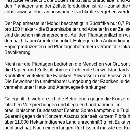
Pestizide verseucht, die Böden selbst sind unfruchtbar und Ar
den Plantagen und der Zellstoffproduktion ist rar – zumal di
Jobs sowieso eher an auswärtige Fachkräfte vergeben werde
Der Papierhersteller Mondi beschäftigt in Südafrika nur 0,7 
pro 100 Hektar - die Büromitarbeiter und Arbeiter in der Zellsto
sind da schon mit eingerechnet. Auf den Plantagenflächen w
demnach kaum Arbeiter benötigt. Entgegen den Ankündigun
Papierproduzenten und Plantagenbetreibern verarmt die loka
Bevölkerung.
Nicht nur die Plantagen bedrohen die Menschen vor Ort, son
die Papier- und Zellstofffabriken. Fehlende Umweltstandards
Kontrollen verleiten die Fabriken, Abwässer in die Flüsse zu l
Die Bewohner in unmittelbarer Umgebung der Fabriken leid
vermehrt unter Haut- und Atemwegserkrankungen.
Gelegentlich wehren sich die Betroffenen gegen die Konzerne
falschen Versprechungen und illegalen Landnahmen. Im
brasilianischen Bundesstaat Espírito Santo kämpfen die Tup
Guarani gegen den Konzern Aracruz (der seit kurzem Fibria he
über 11.000 Hektar indigenes Land unrechtmäßig mit Eukaly
bepflanzt hat. Nach einem langen Rechtsstreit musste der K