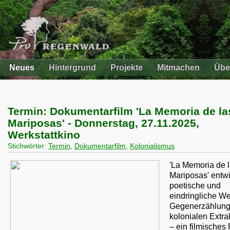
Neues
Hintergrund
Projekte
Mitmachen
Übe
Termin: Dokumentarfilm 'La Memoria de la
Mariposas' - Donnerstag, 27.11.2025,
Werkstattkino
Stichwörter:
Termin
,
Dokumentarfilm
,
Kolonialismus
'La Memoria de 
Mariposas' entwir
poetische und
eindringliche We
Gegenerzählun
kolonialen Extra
– ein filmisches 