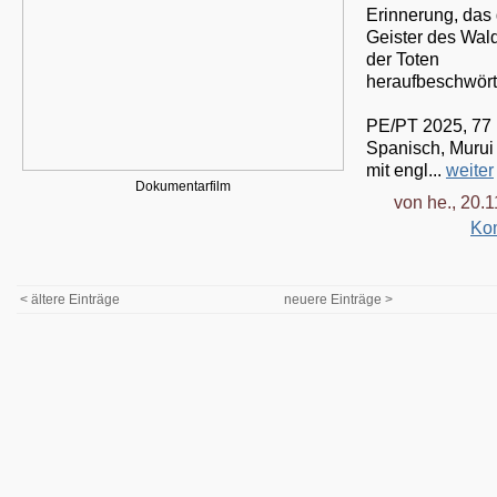
Erinnerung, das 
Geister des Wal
der Toten
heraufbeschwört
PE/PT 2025, 77 
Spanisch, Murui
mit engl...
weiter
Dokumentarfilm
von he., 20.
Ko
< ältere Einträge
neuere Einträge >