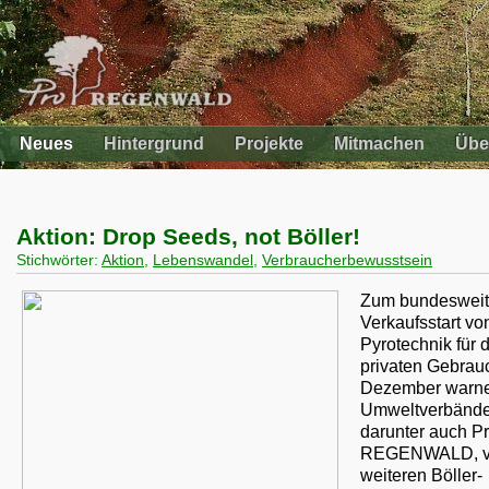
Neues
Hintergrund
Projekte
Mitmachen
Übe
Aktion: Drop Seeds, not Böller!
Stichwörter:
Aktion
,
Lebenswandel
,
Verbraucherbewusstsein
Zum bundeswei
Verkaufsstart vo
Pyrotechnik für 
privaten Gebrau
Dezember warn
Umweltverbände
darunter auch P
REGENWALD, vo
weiteren Böller-