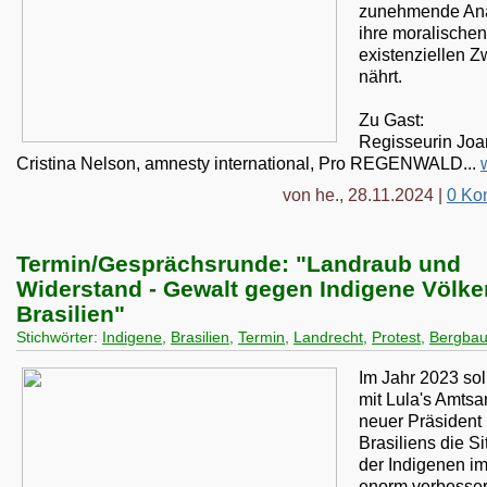
zunehmende Ana
ihre moralische
existenziellen Z
nährt.
Zu Gast:
Regisseurin Jo
Cristina Nelson, amnesty international, Pro REGENWALD...
von he., 28.11.2024 |
0 Ko
Termin/Gesprächsrunde: "Landraub und
Widerstand - Gewalt gegen Indigene Völker
Brasilien"
Stichwörter:
Indigene
,
Brasilien
,
Termin
,
Landrecht
,
Protest
,
Bergba
Im Jahr 2023 sol
mit Lula's Amtsant
neuer Präsident
Brasiliens die Si
der Indigenen i
enorm verbesser