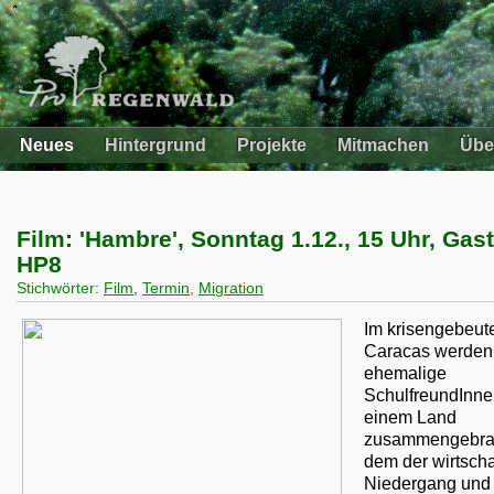
Neues
Hintergrund
Projekte
Mitmachen
Übe
Film: 'Hambre', Sonntag 1.12., 15 Uhr, Gas
HP8
Stichwörter:
Film
,
Termin
,
Migration
Im krisengebeut
Caracas werden
ehemalige
SchulfreundInne
einem Land
zusammengebrac
dem der wirtscha
Niedergang und 