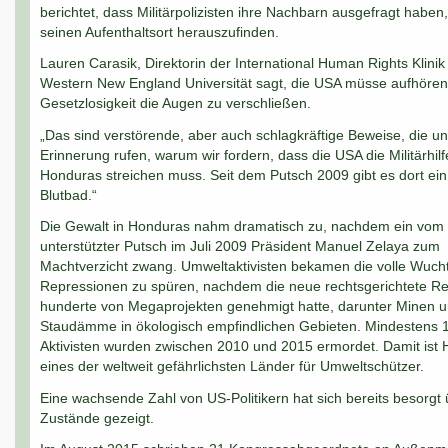
berichtet, dass Militärpolizisten ihre Nachbarn ausgefragt haben
seinen Aufenthaltsort herauszufinden.
Lauren Carasik, Direktorin der International Human Rights Klinik
Western New England Universität sagt, die USA müsse aufhören
Gesetzlosigkeit die Augen zu verschließen.
„Das sind verstörende, aber auch schlagkräftige Beweise, die un
Erinnerung rufen, warum wir fordern, dass die USA die Militärhilf
Honduras streichen muss. Seit dem Putsch 2009 gibt es dort ein
Blutbad.“
Die Gewalt in Honduras nahm dramatisch zu, nachdem ein vom M
unterstützter Putsch im Juli 2009 Präsident Manuel Zelaya zum
Machtverzicht zwang. Umweltaktivisten bekamen die volle Wuch
Repressionen zu spüren, nachdem die neue rechtsgerichtete R
hunderte von Megaprojekten genehmigt hatte, darunter Minen 
Staudämme in ökologisch empfindlichen Gebieten. Mindestens 
Aktivisten wurden zwischen 2010 und 2015 ermordet. Damit ist
eines der weltweit gefährlichsten Länder für Umweltschützer.
Eine wachsende Zahl von US-Politikern hat sich bereits besorgt 
Zustände gezeigt.