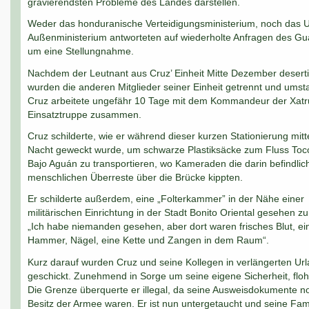
gravierendsten Probleme des Landes darstellen.
Weder das honduranische Verteidigungsministerium, noch das 
Außenministerium antworteten auf wiederholte Anfragen des Gu
um eine Stellungnahme.
Nachdem der Leutnant aus Cruz’ Einheit Mitte Dezember deserti
wurden die anderen Mitglieder seiner Einheit getrennt und umstat
Cruz arbeitete ungefähr 10 Tage mit dem Kommandeur der Xatr
Einsatztruppe zusammen.
Cruz schilderte, wie er während dieser kurzen Stationierung mitt
Nacht geweckt wurde, um schwarze Plastiksäcke zum Fluss Toc
Bajo Aguán zu transportieren, wo Kameraden die darin befindlic
menschlichen Überreste über die Brücke kippten.
Er schilderte außerdem, eine „Folterkammer” in der Nähe einer
militärischen Einrichtung in der Stadt Bonito Oriental gesehen z
„Ich habe niemanden gesehen, aber dort waren frisches Blut, ei
Hammer, Nägel, eine Kette und Zangen in dem Raum“.
Kurz darauf wurden Cruz und seine Kollegen in verlängerten Ur
geschickt. Zunehmend in Sorge um seine eigene Sicherheit, floh
Die Grenze überquerte er illegal, da seine Ausweisdokumente n
Besitz der Armee waren. Er ist nun untergetaucht und seine Fami