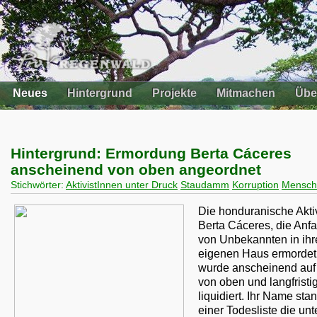
Neues
Hintergrund
Projekte
Mitmachen
Übe
Hintergrund: Ermordung Berta Cáceres
anscheinend von oben angeordnet
Stichwörter:
AktivistInnen unter Druck
Staudamm
Korruption
Mensch
Die honduranische Aktiv
Berta Cáceres, die Anf
von Unbekannten in ih
eigenen Haus ermordet
wurde anscheinend auf
von oben und langfristi
liquidiert. Ihr Name sta
einer Todesliste die unt