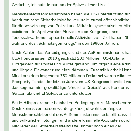
Gerüchte, ich stünde nun an der Spitze dieser Liste.“
Menschenrechtsorganisationen haben die US-Unterstützung für
honduranische Sicherheitskräfte verurteilt, zumal offensichtlich
für die Verwicklung von Polizei und Militär in systematischen Mi
existieren. Im April warnten Aktivisten den Kongress, dass
Todesschwadronen oppositionelle Aktivisten zum Ziel haben, ähn
während des „Schmutzigen Kriegs“ in den 1980er-Jahren.
Nach Zahlen des Verteidigungs- und des Außenministeriums ha
USA Honduras seit 2010 geschätzt 200 Millionen US-Dollar an
Hilfsgeldern für Polizei und Militär gewährt, um organisierte Krimi
und illegale Einwanderung einzudämmen. Zusätzlich erhält Hon
Mittel aus dem insgesamt 750 Millionen Dollar schweren Alliance
Prosperity Fonds, der letztes Jahr vom US-Kongress bewilligt w
das sogenannte „gewalttätige Nördliche Dreieck“ aus Honduras,
Guatemala und El Salvador zu unterstützen.
Beide Hilfsprogramme beinhalten Bedingungen zu Menschenrec
Doch keines von beiden wurde gekürzt, obwohl der jüngste
Menschenrechtsbericht des Außenministeriums feststellt, dass „i
und willkürliche Tötungen und andere kriminelle Aktivitäten durc
Mitglieder der Sicherheitsstreitkräfte“ immer noch eines der