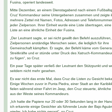
Fusina, operiert landesweit.
Mitte Dezember, an einem Dienstagabend nach einem Fußballspie
Cruz’ Kommandeur seine Untergebenen zusammen und zeigte 
mehrere Zettel mit Namen, Fotos, Adressen und Telefonnumme
jeder Zielperson. Ihrer Einheit wurde eine Liste übertragen, eine
Liste an eine ähnliche Einheit der Fusina.
„Der Leutnant sagte, er sei nicht gewillt den Befehl auszuführen,
Zielpersonen anständige Menschen seien, die lediglich für ihre
Gemeinschaft kämpften. Er sagte, der Befehl käme vom General
Streitkräfte und er stünde unter Druck des Xatruch-Kommandeur
zu fügen“, so Cruz.
Ein paar Tage später verließ der Leutnant den Stützpunkt und w
seitdem nicht mehr gesehen.
Es war nicht das erste Mal, dass Cruz die Listen zu Gesicht bek
Einige Wochen zuvor in Punta Piedra, einer Stadt an der Karibik
fielen während einer Fahrt im Jeep, den Cruz steuerte, ähnliche
aus der Weste seines Kommandeurs.
„Ich hatte die Papiere nur 20 oder 30 Sekunden lang in der Han
ich erkannte einige Gesichter als führende Leute der Bajo Aguá
wieder. Ich habe nichts gesagt“, so Cruz.