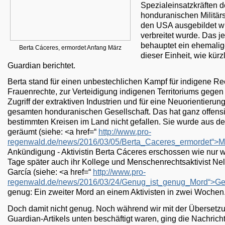
Spezialeinsatzkräften 
honduranischen Militärs
den USA ausgebildet w
verbreitet wurde. Das je
behauptet ein ehemalig
Berta Cáceres, ermordet Anfang März
dieser Einheit, wie kürz
Guardian berichtet.
Berta stand für einen unbestechlichen Kampf für indigene Rec
Frauenrechte, zur Verteidigung indigenen Territoriums gegen
Zugriff der extraktiven Industrien und für eine Neuorientierun
gesamten honduranischen Gesellschaft. Das hat ganz offensi
bestimmten Kreisen im Land nicht gefallen. Sie wurde aus 
geräumt (siehe: <a href=“
http://www.pro-
regenwald.de/news/2016/03/05/Berta_Caceres_ermordet“>M
Ankündigung - Aktivistin Berta Cáceres erschossen wie nur 
Tage später auch ihr Kollege und Menschenrechtsaktivist Ne
García (siehe: <a href=“
http://www.pro-
regenwald.de/news/2016/03/24/Genug_ist_genug_Mord“>G
genug: Ein zweiter Mord an einem Aktivisten in zwei Wochen
Doch damit nicht genug. Noch während wir mit der Übersetz
Guardian-Artikels unten beschäftigt waren, ging die Nachricht