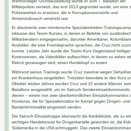
dreimonatiger Grundausbildung wurde er zum 7. Bataillon der
Militärpolizei versetzt, das erst 2013 gegründet wurde, um eine z
Polizeieinheit zu ersetzen, die in Korruptionsvorwürfe und
Amtsmissbrauch verstrickt war.
Er absolvierte zwei mörderische Spezialeinheiten-Trainingscamp
inklusive des Tesón-Kurses, in denen er Befehle von ausländisc
Militärberatern entgegennahm, darunter Amerikaner, Kolumbian
Ausbilder, die eine Fremdsprache sprachen, die Cruz nicht zuo
konnte. Letztes Jahr wurde der Tesón-Kurs Gegenstand heftiger
Kontroversen, als Videobilder auftauchten, in denen zu sehen ist
Rekrut gezwungen wird, einen Hundekopf zu essen.
Während seines Trainings wurde Cruz zweimal wegen Dehydrier
ein Krankenhaus eingeliefert. Trotzdem beendete er den Kurs u
Oktober letzten Jahres wurden Cruz und 15 andere Männer sei
Bataillons ausgewählt, um im Xatruch-Sondereinsatzkommando
dienen – einem von zwei überbehördlichen Einsatzkommandos 
Honduras, die für Spezialeinsätze im Kampf gegen Drogen- und
Bandenkriminalität eingesetzt werden.
Die Xatruch-Einsatztruppe überwacht die Karibikküste, die zu ei
wichtigen Handelsroute für Drogenkartelle geworden ist, die Kok
Südamerika in die USA schmuggeln. Das zweite Einsatzkomman