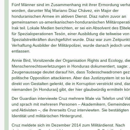
Fünf Männer sind im Zusammenhang mit ihrer Ermordung verha
worden, darunter Maj Mariano Díaz Chávez, ein Major der
honduranischen Armee im aktiven Dienst. Díaz nahm zuvor an
gemeinsamen us-amerikanischen-honduranischen Militäroperat
Irak teil. Lokale Medien berichten, er sei ein Absolvent des Elite
für Spezialoperationen Tesón, einer Ausbildung die teilweise vo
Spezialstreitkräften durchgeführt wurde. Díaz war zum Zeitpunkt
Verhaftung Ausbilder der Militärpolizei, wurde danach jedoch un
entlassen.
Annie Bird, Vorsitzende der Organisation Rights and Ecology, di
Menschenrechtsverletzungen in Honduras dokumentiert, sagte: 
Zeugenaussage deutet darauf hin, dass Todesschwadronen gezie
politische Opposition attackieren. Aber das Justizsystem ist so k
direkt von Gestalten gelenkt, die in Korruption verstrickt sind, da
niemanden [in Honduras] gibt, der hier glaubwürdig ermitteln kö
Der Guardian interviewte Cruz mehrere Male via Telefon und Vi
und sprach mit mehreren Personen – Akademikern, Gemeindev
und Aktivisten –, die ihrerseits Cruz interviewten. Sie bestätigten
Identität und militärischen Hintergrund.
Cruz meldete sich im Dezember 2014 zum Militärdienst. Nach