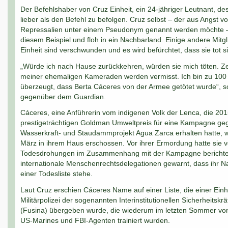
Der Befehlshaber von Cruz Einheit, ein 24-jähriger Leutnant, des
lieber als den Befehl zu befolgen. Cruz selbst – der aus Angst vo
Repressalien unter einem Pseudonym genannt werden möchte –
diesem Beispiel und floh in ein Nachbarland. Einige andere Mitgl
Einheit sind verschwunden und es wird befürchtet, dass sie tot s
„Würde ich nach Hause zurückkehren, würden sie mich töten. Z
meiner ehemaligen Kameraden werden vermisst. Ich bin zu 100
überzeugt, dass Berta Cáceres von der Armee getötet wurde“, s
gegenüber dem Guardian.
Cáceres, eine Anführerin vom indigenen Volk der Lenca, die 20
prestigeträchtigen Goldman Umweltpreis für eine Kampagne ge
Wasserkraft- und Staudammprojekt Agua Zarca erhalten hatte, 
März in ihrem Haus erschossen. Vor ihrer Ermordung hatte sie 
Todesdrohungen im Zusammenhang mit der Kampagne berichte
internationale Menschenrechtsdelegationen gewarnt, dass ihr 
einer Todesliste stehe.
Laut Cruz erschien Cáceres Name auf einer Liste, die einer Einh
Militärpolizei der sogenannten Interinstitutionellen Sicherheitskrä
(Fusina) übergeben wurde, die wiederum im letzten Sommer vo
US-Marines und FBI-Agenten trainiert wurden.