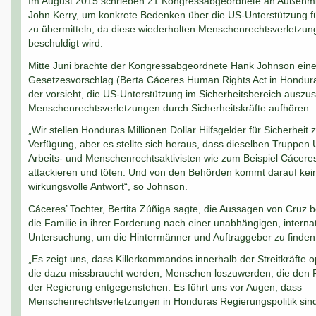
Im August 2015 schrieben 21 Kongressabgeordnete an Außenmi
John Kerry, um konkrete Bedenken über die US-Unterstützung f
zu übermitteln, da diese wiederholten Menschenrechtsverletzun
beschuldigt wird.
Mitte Juni brachte der Kongressabgeordnete Hank Johnson ein
Gesetzesvorschlag (Berta Cáceres Human Rights Act in Hondura
der vorsieht, die US-Unterstützung im Sicherheitsbereich auszus
Menschenrechtsverletzungen durch Sicherheitskräfte aufhören.
„Wir stellen Honduras Millionen Dollar Hilfsgelder für Sicherheit 
Verfügung, aber es stellte sich heraus, dass dieselben Truppen 
Arbeits- und Menschenrechtsaktivisten wie zum Beispiel Cácere
attackieren und töten. Und von den Behörden kommt darauf kei
wirkungsvolle Antwort“, so Johnson.
Cáceres’ Tochter, Bertita Zúñiga sagte, die Aussagen von Cruz 
die Familie in ihrer Forderung nach einer unabhängigen, interna
Untersuchung, um die Hintermänner und Auftraggeber zu finden
„Es zeigt uns, dass Killerkommandos innerhalb der Streitkräfte o
die dazu missbraucht werden, Menschen loszuwerden, die den 
der Regierung entgegenstehen. Es führt uns vor Augen, dass
Menschenrechtsverletzungen in Honduras Regierungspolitik sind