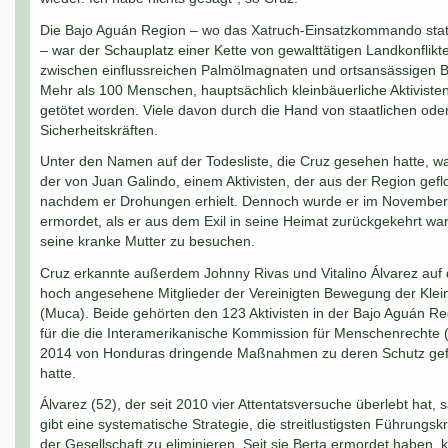
Die Bajo Aguán Region – wo das Xatruch-Einsatzkommando statio
– war der Schauplatz einer Kette von gewalttätigen Landkonflikt
zwischen einflussreichen Palmölmagnaten und ortsansässigen 
Mehr als 100 Menschen, hauptsächlich kleinbäuerliche Aktivisten
getötet worden. Viele davon durch die Hand von staatlichen oder
Sicherheitskräften.
Unter den Namen auf der Todesliste, die Cruz gesehen hatte, w
der von Juan Galindo, einem Aktivisten, der aus der Region geflo
nachdem er Drohungen erhielt. Dennoch wurde er im Novembe
ermordet, als er aus dem Exil in seine Heimat zurückgekehrt wa
seine kranke Mutter zu besuchen.
Cruz erkannte außerdem Johnny Rivas und Vitalino Álvarez auf d
hoch angesehene Mitglieder der Vereinigten Bewegung der Kle
(Muca). Beide gehörten den 123 Aktivisten in der Bajo Aguán Re
für die die Interamerikanische Kommission für Menschenrechte
2014 von Honduras dringende Maßnahmen zu deren Schutz gef
hatte.
Álvarez (52), der seit 2010 vier Attentatsversuche überlebt hat, 
gibt eine systematische Strategie, die streitlustigsten Führungskr
der Gesellschaft zu eliminieren. Seit sie Berta ermordet haben, 