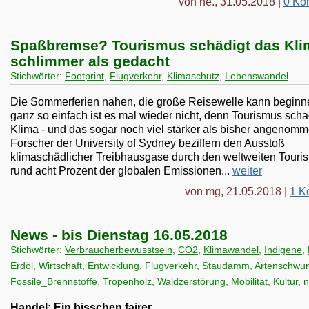
von he., 31.05.2018 |
0 Ko
Spaßbremse? Tourismus schädigt das Kli
schlimmer als gedacht
Stichwörter:
Footprint
,
Flugverkehr
,
Klimaschutz
,
Lebenswandel
Die Sommerferien nahen, die große Reisewelle kann beginn
ganz so einfach ist es mal wieder nicht, denn Tourismus sch
Klima - und das sogar noch viel stärker als bisher angenomm
Forscher der University of Sydney beziffern den Ausstoß
klimaschädlicher Treibhausgase durch den weltweiten Touri
rund acht Prozent der globalen Emissionen...
weiter
von mg, 21.05.2018 |
1 K
News - bis Dienstag 16.05.2018
Stichwörter:
Verbraucherbewusstsein
,
CO2
,
Klimawandel
,
Indigene
,
Erdöl
,
Wirtschaft
,
Entwicklung
,
Flugverkehr
,
Staudamm
,
Artenschwu
Fossile_Brennstoffe
,
Tropenholz
,
Waldzerstörung
,
Mobilität
,
Kultur
,
Handel: Ein bisschen fairer