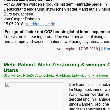
Vor 25 Jahren wurden Produkte mit dem Fairtrade-Siegel in
Deutschland eingeführt. Inzwischen ist der Markt auf 1,3 Mill
Euro gewachsen.
von Caspar Dohmen
15.05.2018,
sueddeutsche.de
'Feel good' factor not CO2 boosts global forest expansio
Forests are increasing around the world because of rising i
and an improved sense of national wellbeing say researchers
von mg/he., 17.05.2018 |
0 Ko
Mehr Palmöl: Mehr Zerstörung & weniger 
Utans
Stichwörter:
Palmöl
,
Artenschutz
,
Raubbau
,
Entwicklung
,
Plantagen
Der Boom ist nicht aufz
Im Gegenteil: immer we
Waldflächen werden zer
gerodet und in Plantag
umgewandelt. Jegliche V
und fast sämtliches frü