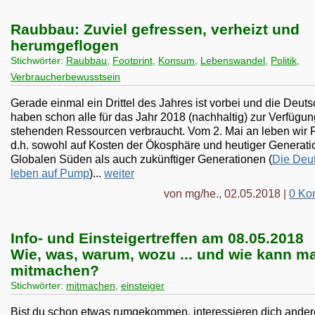
Raubbau: Zuviel gefressen, verheizt und
herumgeflogen
Stichwörter:
Raubbau
,
Footprint
,
Konsum
,
Lebenswandel
,
Politik
,
Verbraucherbewusstsein
Gerade einmal ein Drittel des Jahres ist vorbei und die Deut
haben schon alle für das Jahr 2018 (nachhaltig) zur Verfügun
stehenden Ressourcen verbraucht. Vom 2. Mai an leben wir
d.h. sowohl auf Kosten der Ökosphäre und heutiger Generati
Globalen Süden als auch zukünftiger Generationen (
Die Deu
leben auf Pump
)...
weiter
von mg/he., 02.05.2018 |
0 Ko
Info- und Einsteigertreffen am 08.05.2018
Wie, was, warum, wozu ... und wie kann m
mitmachen?
Stichwörter:
mitmachen
,
einsteiger
Bist du schon etwas rumgekommen, interessieren dich ander