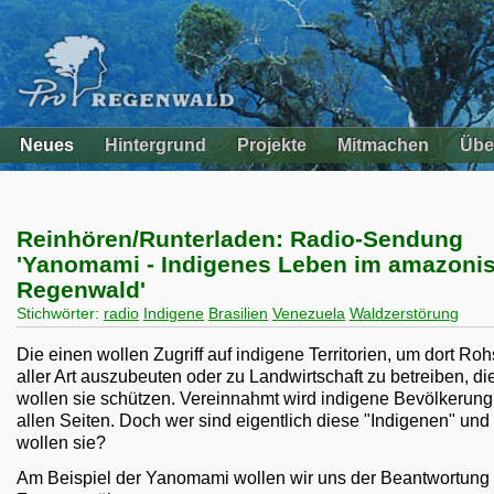
Neues
Hintergrund
Projekte
Mitmachen
Übe
Reinhören/Runterladen: Radio-Sendung
'Yanomami - Indigenes Leben im amazoni
Regenwald'
Stichwörter:
radio
Indigene
Brasilien
Venezuela
Waldzerstörung
Die einen wollen Zugriff auf indigene Territorien, um dort Roh
aller Art auszubeuten oder zu Landwirtschaft zu betreiben, d
wollen sie schützen. Vereinnahmt wird indigene Bevölkerung
allen Seiten. Doch wer sind eigentlich diese "Indigenen" un
wollen sie?
Am Beispiel der Yanomami wollen wir uns der Beantwortung 