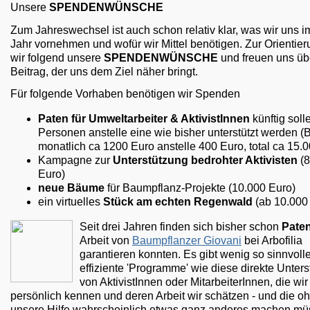
Unsere
SPENDENWÜNSCHE
Zum Jahreswechsel ist auch schon relativ klar, was wir uns 
Jahr vornehmen und wofür wir Mittel benötigen. Zur Orientier
wir folgend unsere
SPENDENWÜNSCHE
und freuen uns üb
Beitrag, der uns dem Ziel näher bringt.
Für folgende Vorhaben benötigen wir Spenden
Paten für Umweltarbeiter & AktivistInnen
künftig soll
Personen anstelle eine wie bisher unterstützt werden (
monatlich ca 1200 Euro anstelle 400 Euro, total ca 15.
Kampagne zur
Unterstützung bedrohter Aktivisten
(8
Euro)
neue Bäume
für Baumpflanz-Projekte (10.000 Euro)
ein virtuelles
Stück am echten Regenwald
(ab 10.000
Seit drei Jahren finden sich bisher schon
Pate
Arbeit von
Baumpflanzer Giovani
bei Arbofilia
garantieren konnten. Es gibt wenig so sinnvoll
effiziente 'Programme' wie diese direkte Unter
von AktivistInnen oder MitarbeiterInnen, die wir
persönlich kennen und deren Arbeit wir schätzen - und die o
unsere Hilfe wahrscheinlich etwas ganz anderes machen mü