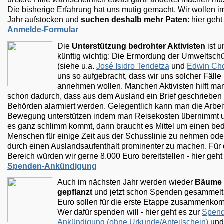
Die bisherige Erfahrung hat uns mutig gemacht. Wir wollen 
Jahr aufstocken und
suchen deshalb mehr Paten
: hier geh
Anmelde-Formular
Die
Unterstützung bedrohter Aktivisten
ist 
künftig wichtig: Die Ermordung der Umweltschü
(siehe u.a.
José Isidro Tendetza
und
Edwin Ch
uns so aufgebracht, dass wir uns solcher Fälle
annehmen wollen. Manchen Aktivisten hilft man
schon dadurch, dass aus dem Ausland ein Brief geschrieben 
Behörden alarmiert werden. Gelegentlich kann man die Arbei
Bewegung unterstützen indem man Reisekosten übernimmt 
es ganz schlimm kommt, dann braucht es Mittel um einen be
Menschen für einige Zeit aus der Schusslinie zu nehmen ode
durch einen Auslandsaufenthalt prominenter zu machen. Für
Bereich würden wir gerne 8.000 Euro bereitstellen - hier geh
Spenden-Ankündigung
Auch im nächsten Jahr werden wieder
Bäume
gepflanzt
und jetzt schon Spenden gesammelt
Euro sollen für die erste Etappe zusammenko
Wer dafür spenden will - hier geht es zur
Spend
Ankündigung (ohne Urkunde/Anteilschein)
und