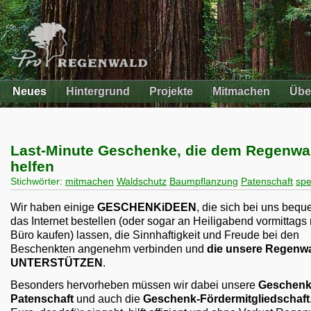
Neues
Hintergrund
Projekte
Mitmachen
Übe
Last-Minute Geschenke, die dem Regenwa
helfen
Stichwörter:
mitmachen
Waldschutz
Baumpflanzung
Patenschaft
sp
Wir haben einige
GESCHENKiDEEN
, die sich bei uns beq
das Internet bestellen (oder sogar an Heiligabend vormittags
Büro kaufen) lassen, die Sinnhaftigkeit und Freude bei den
Beschenkten angenehm verbinden und
die unsere Regenwa
UNTERSTÜTZEN
.
Besonders hervorheben müssen wir dabei unsere
Geschenk
Patenschaft
und auch die
Geschenk-Fördermitgliedschaft