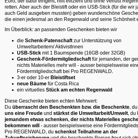
Euro, der dafür eingeht, hilft effizient und ohne Verlust Rege
retten. Aber auch der Bleistift oder ein USB-Stick (für die wir j
auch Geld ausgeben mussten) geben wunderschöne Gesche
die einen jedesmal an den Regenwald und seine Schönheit e
Im Überblick: an passenden Geschenken bieten wir
die
Schenk-Patenschaft
zur Unterstützung von
Umweltarbeitern/ AktivistInnen
USB-Stick
mit 1 Baumspende (16GB oder 32GB)
Geschenk-Fördermitgliedschaft
für jemanden, der ge
nichts Materielles mehr will - ausser beispielsweise ein
Fördermitgliedschaft bei Pro REGENWALD.
3-er oder 10-er
Bleistiftset
neue Bäume
für Costa Rica
ein virtuelles
Stück am echten Regenwald
Diese Geschenke bieten echten Mehrwert:
Du
überrascht den Beschenkten bzw. die Beschenkte
, d
uns eine Freude
und
stärkst die Umweltarbeit/Umwelt
, du
jemandem etwas schenken, der nichts Materielles gesch
bekommen will
- ausser beispielsweise eine Fördermitglieds
Pro REGENWALD, du
schenkst Teilnahme an der
Zukunftssicherung
und die beschenkte Person freut sich üb