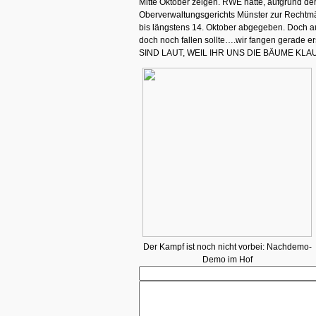
Mitte Oktober zeigen. RWE hatte, aufgrund d
Oberverwaltungsgerichts Münster zur Rechtmä
bis längstens 14. Oktober abgegeben. Doch 
doch noch fallen sollte….wir fangen gerade e
SIND LAUT, WEIL IHR UNS DIE BÄUME KLAU
Der Kampf ist noch nicht vorbei: Nachdemo-
Demo im Hof