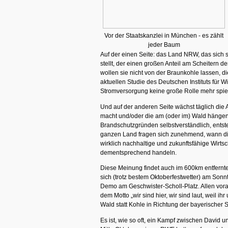
Vor der Staatskanzlei in München - es zählt
jeder Baum
Auf der einen Seite: das Land NRW, das sich
stellt, der einen großen Anteil am Scheitern
wollen sie nicht von der Braunkohle lassen, 
aktuellen Studie des Deutschen Instituts für W
Stromversorgung keine große Rolle mehr spiel
Und auf der anderen Seite wächst täglich die
macht und/oder die am (oder im) Wald hänge
Brandschutzgründen selbstverständlich, entst
ganzen Land fragen sich zunehmend, wann di
wirklich nachhaltige und zukunftsfähige Wirts
dementsprechend handeln.
Diese Meinung findet auch im 600km entfern
sich (trotz bestem Oktoberfestwetter) am Son
Demo am Geschwister-Scholl-Platz. Allen voran
dem Motto „wir sind hier, wir sind laut, weil ih
Wald statt Kohle in Richtung der bayerischer 
Es ist, wie so oft, ein Kampf zwischen David u