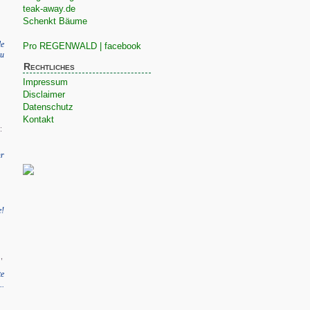
teak-away.de
Schenkt Bäume
le
Pro REGENWALD | facebook
zu
Rechtliches
Impressum
Disclaimer
Datenschutz
Kontakt
:
r
e!
,
te
..