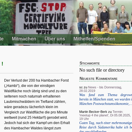
te
Mitmachen
Über uns
Mithelfen/Spenden
 !
Stichworte
No such file or directory
Neueste Kommentare
Der Verlust der 200 ha Hambacher Forst
(„Hambi“), die von der einstigen
sc
zu
News - bis Donnerstag,
28.02.2019
Waldfläche noch übrig sind und zu den
Was fand zum Thema degrowt
seltenen noch naturnah erhaltenen
bereits in München statt, wo wurden 
Laubmischwäldern im Tiefland zählen,
München Postwachstumsökonomie,...
wäre geradezu lächerlich klein im
Martin Becker-Berk
zu
Termin:
Vergleich zur Waldfläche die pro Minute
'meetup 4 the planet', Di 05.08.2025,
weltweit (rund 25 Hektar!!) gerodet wird.
19 Uhr
Guten Tag, nach einer mehrmonatig
Jedoch hat sich der Kampf um den Erhalt
Reise durch Südamerika habe ich b
des Hambacher Waldes längst zum
der anschließenden...