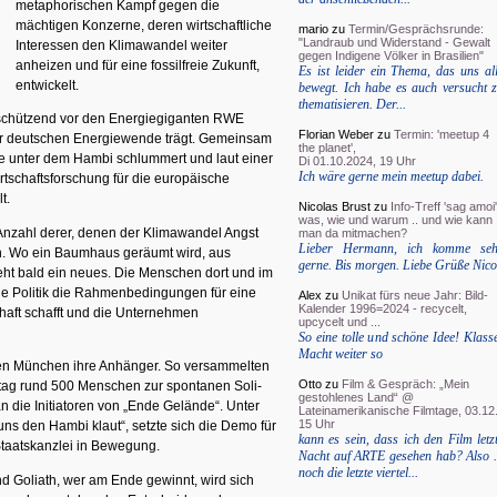
metaphorischen Kampf gegen die
mächtigen Konzerne, deren wirtschaftliche
mario
zu
Termin/Gesprächsrunde:
"Landraub und Widerstand - Gewalt
Interessen den Klimawandel weiter
gegen Indigene Völker in Brasilien"
anheizen und für eine fossilfreie Zukunft,
Es ist leider ein Thema, das uns al
entwickelt.
bewegt. Ich habe es auch versucht 
thematisieren. Der...
 schützend vor den Energiegiganten RWE
Florian Weber
zu
Termin: 'meetup 4
 der deutschen Energiewende trägt. Gemeinsam
the planet',
die unter dem Hambi schlummert und laut einer
Di 01.10.2024, 19 Uhr
Ich wäre gerne mein meetup dabei.
irtschaftsforschung für die europäische
t.
Nicolas Brust
zu
Info-Treff 'sag amoi'
was, wie und warum .. und wie kann
 Anzahl derer, denen der Klimawandel Angst
man da mitmachen?
Lieber Hermann, ich komme seh
n. Wo ein Baumhaus geräumt wird, aus
gerne. Bis morgen. Liebe Grüße Nico
eht bald ein neues. Die Menschen dort und im
e Politik die Rahmenbedingungen für eine
Alex
zu
Unikat fürs neue Jahr: Bild-
Kalender 1996=2024 - recycelt,
chaft schafft und die Unternehmen
upcycelt und ...
So eine tolle und schöne Idee! Klass
Macht weiter so
ten München ihre Anhänger. So versammelten
Otto
zu
Film & Gespräch: „Mein
ntag rund 500 Menschen zur spontanen Soli-
gestohlenes Land“ @
 die Initiatoren von „Ende Gelände“. Unter
Lateinamerikanische Filmtage, 03.12.
15 Uhr
r uns den Hambi klaut“, setzte sich die Demo für
kann es sein, dass ich den Film letz
Staatskanzlei in Bewegung.
Nacht auf ARTE gesehen hab? Also .
noch die letzte viertel...
nd Goliath, wer am Ende gewinnt, wird sich