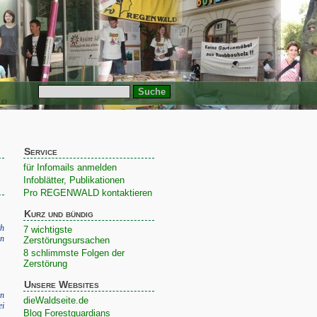
Service
für Infomails anmelden
Infoblätter, Publikationen
Pro REGENWALD kontaktieren
Kurz und bündig
h
7 wichtigste
in
Zerstörungsursachen
8 schlimmste Folgen der
Zerstörung
Unsere Websites
en
dieWaldseite.de
ei
Blog Forestguardians