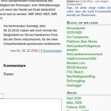
er noch ausstehenden Entscheidung des
Hubert
zu
Costa Rica - von wegen
Ökoparadies
ßigkeit der Rodungen, eine Stillhaltezusage
Naja, ich denke einige wollen nic
auch wenn der Hambi am Ende tatsächlich
sehen, dass das Land Greenwashi
rst an laut zu werden: WIR SIND HIER, WIR
betreibt um Ökotturisten...
T.
Blogs, die wir lesen
Am kommenden Samstag, dem
klimareporter
06.10.2018, haben alle noch einmal die
SERVINDI
Möglichkeit vor Ort am Hambacher Forst
Via Campesina
bei der Demo mitzumachen, für die viele
Plattform Belo Monte
Umweltverbände gemeinsam mobilisieren.
theGuardian/Indigenous
peoples
von hh, 02.10.2018 |
0 Kommentare
theGuardian/environment
YaleEnvironment360
Monbiot.com
Kommentare
REDD-Monitor
FSC-Watch
Name:
NachhaltigkeitsBlog
DeSmogblog
treehugger
Archiv
April 2026
März 2026
Februar 2026