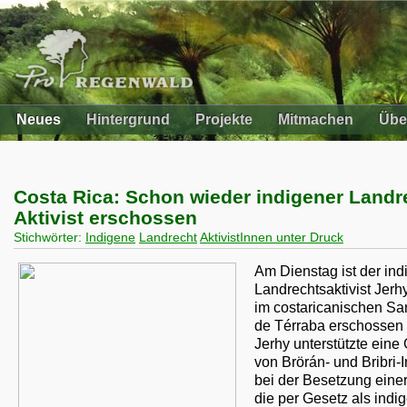
Neues
Hintergrund
Projekte
Mitmachen
Übe
Costa Rica: Schon wieder indigener Landr
Aktivist erschossen
Stichwörter:
Indigene
Landrecht
AktivistInnen unter Druck
Am Dienstag ist der in
Landrechtsaktivist Jerh
im costaricanischen Sa
de Térraba erschossen
Jerhy unterstützte eine
von Brörán- und Bribri-
bei der Besetzung einer
die per Gesetz als indi