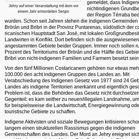
gemeldet, dass Indigen
Jehry auf einer Veranstaltung mit dem vor
nichtindigenen Grundbe
einem Jahr ermordeten Sergio
der Region Térraba bed
wurden. Schon seit Jahren stehen die indigenen Gemeinden
Brörán und Bribri in der Provinz Puntarenas, südöstlich der c
ricanischen Hauptstadt San José, mit lokalen Großgrundbesi
Landwirten in Konflikt. Dort befinden sich die ausgewiesenen
angestammten Gebiete beider Gruppen. Immer noch sollen r
Prozent des Territoriums der Brörán und die Hälfte des Gebie
Bribri von nicht-indigenen Familien und Farmern besetzt sein
Von den fünf Millionen Costaricanern gehören nur etwas meh
100.000 den acht indigenen Gruppen des Landes an. Mit
Verabschiedung des Indigenen Gesetz von 1977 sind 24 Geb
Landes als indigene Territorien anerkannt und eigentlich gesc
Problem ist, dass die Behörden das Gesetz nicht durchsetzen
Gegenteil: es kam seither zu neuen/illegalen Landnahme, 
für beispielsweise die Landwirtschaft, Energiegewinnung ode
touristische Gebiete zu schaffen.
Indigene Aktivisten und soziale Bewegungen kritisieren schon
langem einen strukturellen Rassismus gegen die indigenen
Gemeinschaften des Landes. Der Mord an Jehry ereignet sic