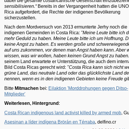
dabei die gesamte costaricanische Gesellschaft einzubezieh
sensibilisieren.“
Bereits in der Vergangenheit hatten die UN
Rica aufgefordert, die Rechte der indigenen Bevölkerung
sicherzustellen.
Nach dem Mordversuch von 2013 ermunterte Jerhy noch die
indigenen Gemeinden in Costa Rica:
"Meine Leute bitte ich 
mehr Geduld zu haben. Meine Leute bitte ich um Hoffnung. 
keine Angst zu haben. Es werden große und schwerwiegend
auf uns zukommen, vor denen man Angst haben kann. Aber wir
wissen, was wir wollen, haben keinen Grund Angst zu haben.
seinem Land erwartete er Unterstützung, die auch dem intern
Bild Costa Ricas gerecht wird:
"Costa Rica kann sich nicht we
grüne Land, das neutrale Land oder das glücklichste Land de
nennen, wenn es in den indigenen Gebieten keine Freude gib
Bitte
Mitmachen
bei:
Eilaktion 'Morddrohungen gegen Ditso-
Mitglieder'
Weiterlesen, Hintergrund
:
Costa Rican indigenous land activist killed by armed mob
, G
Asesinan a líder indígena Brörán en Térraba
, delfino.cr