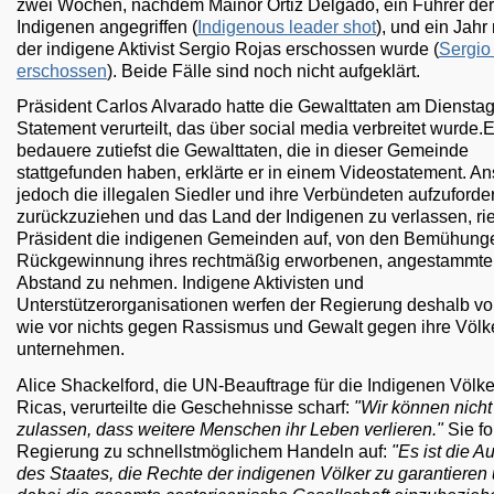
zwei Wochen, nachdem Mainor Ortiz Delgado, ein Führer der 
Indigenen angegriffen (
Indigenous leader shot
), und ein Jah
der indigene Aktivist Sergio Rojas erschossen wurde (
Sergio
erschossen
). Beide Fälle sind noch nicht aufgeklärt.
Präsident Carlos Alvarado hatte die Gewalttaten am Dienstag
Statement verurteilt, das über social media verbreitet wurde.E
bedauere zutiefst die Gewalttaten, die in dieser Gemeinde
stattgefunden haben, erklärte er in einem Videostatement. Ans
jedoch die illegalen Siedler und ihre Verbündeten aufzuforder
zurückzuziehen und das Land der Indigenen zu verlassen, rie
Präsident die indigenen Gemeinden auf, von den Bemühung
Rückgewinnung ihres rechtmäßig erworbenen, angestammt
Abstand zu nehmen. Indigene Aktivisten und
Unterstützerorganisationen werfen der Regierung deshalb vo
wie vor nichts gegen Rassismus und Gewalt gegen ihre Völk
unternehmen.
Alice Shackelford, die UN-Beauftrage für die Indigenen Völk
Ricas, verurteilte die Geschehnisse scharf:
"Wir können nicht
zulassen, dass weitere Menschen ihr Leben verlieren."
Sie fo
Regierung zu schnellstmöglichem Handeln auf:
"Es ist die A
des Staates, die Rechte der indigenen Völker zu garantieren