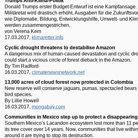
Trumps Anti-Klima-Politik
Donald Trumps erster Budget-Entwurf ist eine Kampfansage.
Militäretat wird drastisch erhöht, Ausgaben für die Zukunftsv
wie Diplomatie, Bildung, Entwicklungshilfe, Umwelt- und Kli
werden zusammengestrichen.
von Verena Kern
17.03.2017,
klimaretter.info
Cyclic drought threatens to destabilise Amazon
A dangerous mix of human-caused devastation and cyclic dr
could start a vicious circle of forest dieback in the Amazon.
By Tim Radford
16.03.2017,
climatenewsnetwork.net
13,000 acres of cloud forest now protected in Colombia
New reserve will conserve jaguars, pumas, spectacled bears
bird species.
By Lillie Howell
16.03.2017,
mongabay.com
Communities in Mexico step up to protect a disappearing
Southern Mexico’s Lacandon ecosystem lost more than 11 pe
its tree cover over 14 years. Now, communities that live withi
around it are trying to stop its destruction.