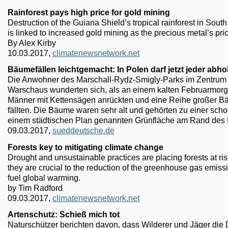
Rainforest pays high price for gold mining
Destruction of the Guiana Shield’s tropical rainforest in Sout
is linked to increased gold mining as the precious metal’s pric
By Alex Kirby
10.03.2017,
climatenewsnetwork.net
Bäumefällen leichtgemacht: In Polen darf jetzt jeder abho
Die Anwohner des Marschall-Rydz-Smigly-Parks im Zentrum
Warschaus wunderten sich, als an einem kalten Februarmor
Männer mit Kettensägen anrückten und eine Reihe großer 
fällten. Die Bäume waren sehr alt und gehörten zu einer sch
einem städtischen Plan genannten Grünfläche am Rand des 
09.03.2017,
sueddeutsche.de
Forests key to mitigating climate change
Drought and unsustainable practices are placing forests at ris
they are crucial to the reduction of the greenhouse gas emiss
fuel global warming.
by Tim Radford
09.03.2017,
climatenewsnetwork.net
Artenschutz: Schieß mich tot
Naturschützer berichten davon, dass Wilderer und Jäger die