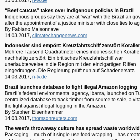
15.03.2017,
n-tv.de
“Beef caucus” takes over indigenous policies in Brazil
Indigenous groups say they are at “war” with the Brazilian g
after the appointment of a justice minister with close ties to ag
By Fabiano Maisonnave
14.03.2017,
climatechangenews.com
Indonesier sind empört: Kreuzfahrtschiff zerstört Korallen
Mehrere Tausend Quadratmeter eines indonesischen Korallenr
nachhaltig zerstört: Ein britisches Kreuzfahrtschiff war
unerlaubterweise in die Region mit den einzigartigen Riffen
eingedrungen. Die Regierung prüft nun auf Schadenersatz.
14.03.2017,
n-tv.de
Brazil launches database to fight illegal Amazon logging
Brazil’s federal environmental agency, Ibama, launched on 
centralized database to track timber from source to sale, a vita
the fight against illegal logging in the Amazon.
By Stephen Eisenhammer
14.03.2017,
thomsonreuters.com
The west’s throwaway culture has spread waste worldwid
Packaging – much of it single-use food wrapping – has creat