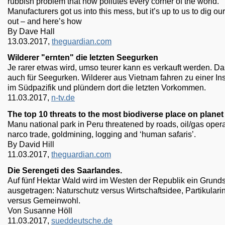
rubbish problem that now pollutes every corner of the world.
Manufacturers got us into this mess, but it’s up to us to dig ou
out – and here’s how
By Dave Hall
13.03.2017,
theguardian.com
Wilderer "ernten" die letzten Seegurken
Je rarer etwas wird, umso teurer kann es verkauft werden. Das
auch für Seegurken. Wilderer aus Vietnam fahren zu einer In
im Südpazifik und plündern dort die letzten Vorkommen.
11.03.2017,
n-tv.de
The top 10 threats to the most biodiverse place on planet
Manu national park in Peru threatened by roads, oil/gas opera
narco trade, goldmining, logging and ‘human safaris’.
By David Hill
11.03.2017,
theguardian.com
Die Serengeti des Saarlandes.
Auf fünf Hektar Wald wird im Westen der Republik ein Grundsa
ausgetragen: Naturschutz versus Wirtschaftsidee, Partikulari
versus Gemeinwohl.
Von Susanne Höll
11.03.2017,
sueddeutsche.de