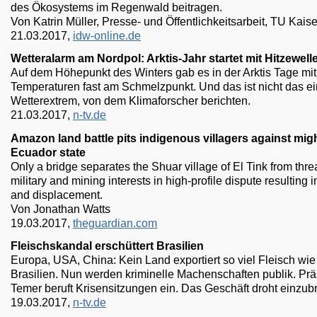
des Ökosystems im Regenwald beitragen.
Von Katrin Müller, Presse- und Öffentlichkeitsarbeit, TU Kais
21.03.2017,
idw-online.de
Wetteralarm am Nordpol: Arktis-Jahr startet mit Hitzewell
Auf dem Höhepunkt des Winters gab es in der Arktis Tage mit
Temperaturen fast am Schmelzpunkt. Und das ist nicht das e
Wetterextrem, von dem Klimaforscher berichten.
21.03.2017,
n-tv.de
Amazon land battle pits indigenous villagers against migh
Ecuador state
Only a bridge separates the Shuar village of El Tink from threa
military and mining interests in high-profile dispute resulting 
and displacement.
Von Jonathan Watts
19.03.2017,
theguardian.com
Fleischskandal erschüttert Brasilien
Europa, USA, China: Kein Land exportiert so viel Fleisch wie
Brasilien. Nun werden kriminelle Machenschaften publik. Prä
Temer beruft Krisensitzungen ein. Das Geschäft droht einzub
19.03.2017,
n-tv.de