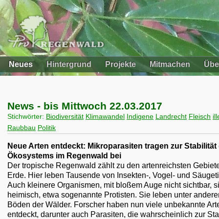
Neues
Hintergrund
Projekte
Mitmachen
Übe
News - bis Mittwoch 22.03.2017
Stichwörter:
Biodiversität
Klimawandel
Indigene
Landrecht
Fleisch
il
Raubbau
Politik
Neue Arten entdeckt: Mikroparasiten tragen zur Stabilität
Ökosystems im Regenwald bei
Der tropische Regenwald zählt zu den artenreichsten Gebiet
Erde. Hier leben Tausende von Insekten-, Vogel- und Säugeti
Auch kleinere Organismen, mit bloßem Auge nicht sichtbar, si
heimisch, etwa sogenannte Protisten. Sie leben unter ander
Böden der Wälder. Forscher haben nun viele unbekannte Art
entdeckt, darunter auch Parasiten, die wahrscheinlich zur Stab