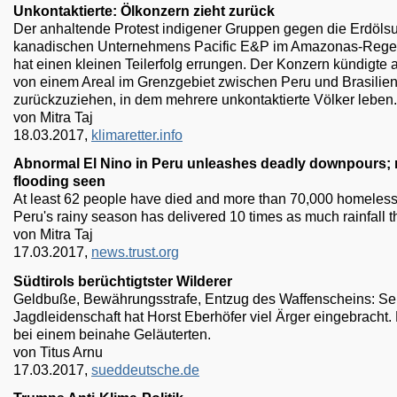
Unkontaktierte: Ölkonzern zieht zurück
Der anhaltende Protest indigener Gruppen gegen die Erdöls
kanadischen Unternehmens Pacific E&P im Amazonas-Reg
hat einen kleinen Teilerfolg errungen. Der Konzern kündigte a
von einem Areal im Grenzgebiet zwischen Peru und Brasilie
zurückzuziehen, in dem mehrere unkontaktierte Völker leben.
von Mitra Taj
18.03.2017,
klimaretter.info
Abnormal El Nino in Peru unleashes deadly downpours;
flooding seen
At least 62 people have died and more than 70,000 homeless
Peru's rainy season has delivered 10 times as much rainfall 
von Mitra Taj
17.03.2017,
news.trust.org
Südtirols berüchtigtster Wilderer
Geldbuße, Bewährungsstrafe, Entzug des Waffenscheins: Se
Jagdleidenschaft hat Horst Eberhöfer viel Ärger eingebracht
bei einem beinahe Geläuterten.
von Titus Arnu
17.03.2017,
sueddeutsche.de