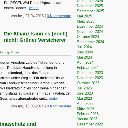
Dezember 2025
Pro REGENWALD und Urgewald auf
November 2025
einem Banner...
weiter
September 2025
von he., 27.04.2016 |
0 Kommentare
Mai 2025
März 2025
Dezember 2024
November 2024
Die Allianz kann es (noch)
Oktober 2024
nicht: Grüner Versicherer
September 2024
Juli 2024
Juni 2024
törung
,
Protest
Mai 2024
April 2024
 eigenen Angaben zufolge "führender grüner
Februar 2024
den. Die letzte Hauptversammlung in
Dezember 2023
) hat offenbart, dass das für das
November 2023
 ein weiter Weg ist. Für dreizehn Risiko-
Oktober 2023
(von Landwirtschaft über Bergbau, Waffen,
Juli 2023
r Wasserkraft) gibt es noch keine bindenden
Juni 2023
rn bislang lediglich einen Fragenkatalog, der
Mai 2023
 Geschäftes abgearbeitet wird...
weiter
April 2023
von mg, 13.05.2014 |
0 Kommentare
März 2023
Februar 2023
Januar 2023
limaschutz und
Dezember 2022