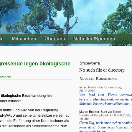
te
Mitmachen
Über uns
Mithelfen/Spenden
eisende legen ökologische
Stichworte
No such file or directory
spenden
Neueste Kommentare
sc
zu
News - bis Donnerstag,
28.02.2019
Was fand zum Thema degrowt
ökologische Bruchlandung hin
bereits in München statt, wo wurden 
 oder mindern
München Postwachstumsökonomie,...
hrsmittel und wird von der Regierung
Martin Becker-Berk
zu
Termin:
'meetup 4 the planet', Di 05.08.2025,
GENWALD und seine Unterstützer weisen auf
19 Uhr
ohl die Einführung einer Kerosinsteuer als
Guten Tag, nach einer mehrmonatig
ch die Reisenden als Sofortmaßnahme zum
Reise durch Südamerika habe ich b
der anschließenden...