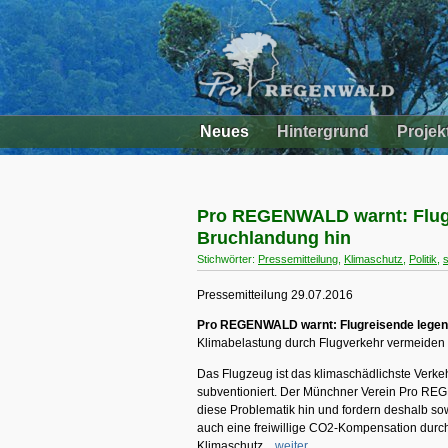
Neues
Hintergrund
Projek
Pro REGENWALD warnt: Flugr
Bruchlandung hin
Stichwörter:
Pressemitteilung
,
Klimaschutz
,
Politik
,
Pressemitteilung 29.07.2016
Pro REGENWALD warnt: Flugreisende legen 
Klimabelastung durch Flugverkehr vermeiden
Das Flugzeug ist das klimaschädlichste Verke
subventioniert. Der Münchner Verein Pro RE
diese Problematik hin und fordern deshalb sow
auch eine freiwillige CO2-Kompensation dur
Klimaschutz...
weiter