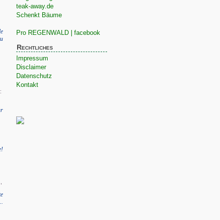
teak-away.de
Schenkt Bäume
le
Pro REGENWALD | facebook
zu
Rechtliches
Impressum
Disclaimer
Datenschutz
Kontakt
:
r
e!
,
te
..