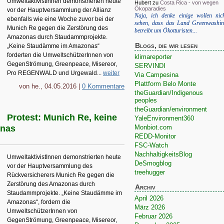
UmweltaktivistInnen demonstrierten heute
Hubert
zu
Costa Rica - von wegen
Ökoparadies
vor der Hauptversammlung der Allianz
Naja, ich denke einige wollen nic
ebenfalls wie eine Woche zuvor bei der
sehen, dass das Land Greenwashi
Munich Re gegen die Zerstörung des
betreibt um Ökotturisten...
Amazonas durch Staudammprojekte.
Blogs, die wir lesen
„Keine Staudämme im Amazonas“
forderten die UmweltschützerInnen von
klimareporter
GegenStrömung, Greenpeace, Misereor,
SERVINDI
Pro REGENWALD und Urgewald...
weiter
Via Campesina
Plattform Belo Monte
von he., 04.05.2016 |
0 Kommentare
theGuardian/Indigenous
peoples
theGuardian/environment
Protest: Munich Re, keine
YaleEnvironment360
Monbiot.com
onas
REDD-Monitor
FSC-Watch
NachhaltigkeitsBlog
UmweltaktivistInnen demonstrierten heute
DeSmogblog
vor der Hauptversammlung des
treehugger
Rückversicherers Munich Re gegen die
Zerstörung des Amazonas durch
Archiv
Staudammprojekte. „Keine Staudämme im
April 2026
Amazonas“, fordern die
März 2026
UmweltschützerInnen von
Februar 2026
GegenStrömung, Greenpeace, Misereor,