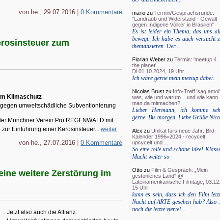
von he., 29.07.2016 |
0 Kommentare
mario
zu
Termin/Gesprächsrunde:
"Landraub und Widerstand - Gewalt
gegen Indigene Völker in Brasilien"
Es ist leider ein Thema, das uns al
bewegt. Ich habe es auch versucht 
erosinsteuer zum
thematisieren. Der...
Florian Weber
zu
Termin: 'meetup 4
the planet',
Di 01.10.2024, 19 Uhr
Ich wäre gerne mein meetup dabei.
Nicolas Brust
zu
Info-Treff 'sag amoi'
um Klimaschutz
was, wie und warum .. und wie kann
man da mitmachen?
 gegen umweltschädliche Subventionierung
Lieber Hermann, ich komme seh
gerne. Bis morgen. Liebe Grüße Nico
et der Münchner Verein Pro REGENWALD mit
 zur Einführung einer Kerosinsteuer...
weiter
Alex
zu
Unikat fürs neue Jahr: Bild-
Kalender 1996=2024 - recycelt,
von he., 27.07.2016 |
0 Kommentare
upcycelt und ...
So eine tolle und schöne Idee! Klass
Macht weiter so
Otto
zu
Film & Gespräch: „Mein
 keine weitere Zerstörung im
gestohlenes Land“ @
Lateinamerikanische Filmtage, 03.12.
15 Uhr
kann es sein, dass ich den Film letz
Nacht auf ARTE gesehen hab? Also .
noch die letzte viertel...
Jetzt also auch die Allianz: