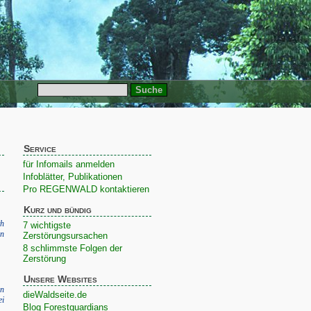
Service
für Infomails anmelden
Infoblätter, Publikationen
Pro REGENWALD kontaktieren
Kurz und bündig
h
7 wichtigste
in
Zerstörungsursachen
8 schlimmste Folgen der
Zerstörung
Unsere Websites
en
dieWaldseite.de
ei
Blog Forestguardians