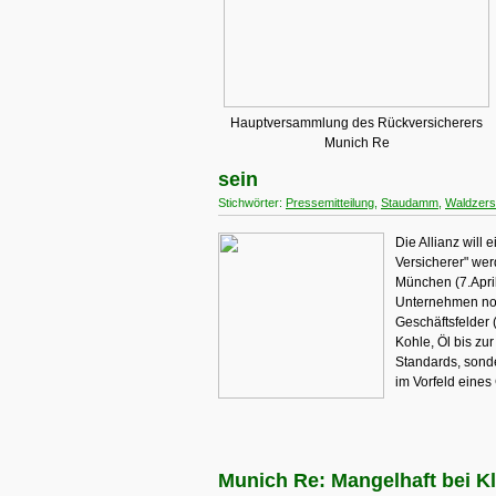
Hauptversammlung des Rückversicherers
Munich Re
sein
Stichwörter:
Pressemitteilung
,
Staudamm
,
Waldzers
Die Allianz will
Versicherer" wer
München (7.April
Unternehmen noch
Geschäftsfelder 
Kohle, Öl bis zu
Standards, sonde
im Vorfeld eines
Munich Re: Mangelhaft bei K