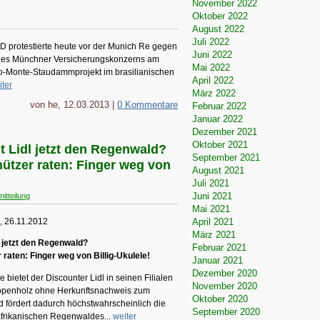
November 2022
Oktober 2022
August 2022
Juli 2022
rotestierte heute vor der Munich Re gegen
Juni 2022
 des Münchner Versicherungskonzerns am
Mai 2022
lo-Monte-Staudammprojekt im brasilianischen
April 2022
iter
März 2022
von he, 12.03.2013 |
0 Kommentare
Februar 2022
Januar 2022
Dezember 2021
Oktober 2021
 Lidl jetzt den Regenwald?
September 2021
ützer raten: Finger weg von
August 2021
Juli 2021
Juni 2021
itteilung
Mai 2021
, 26.11.2012
April 2021
März 2021
 jetzt den Regenwald?
Februar 2021
raten: Finger weg von Billig-Ukulele!
Januar 2021
Dezember 2020
e bietet der Discounter Lidl in seinen Filialen
November 2020
openholz ohne Herkunftsnachweis zum
Oktober 2020
d fördert dadurch höchstwahrscheinlich die
September 2020
afrikanischen Regenwaldes...
weiter