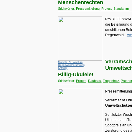
Menschenrechten
Stichwörter:
Pressemitteilung
,
Protest
,
Staudamm
Pro REGENWALD p
die Beteiligung
umstrittenen Be
Regenwald...
we
Verramscht
Munich Re. wohl an
Regenwaldzerstörung
Umweltsch
beteiligt
Billig-Ukulele!
Stichwörter:
Protest
,
Raubbau
,
Tropenholz
,
Pressem
Pressemitteilung
Verramscht Lidl
Umweltschützer 
Seit letzter Woch
Ukulelen aus Tr
Spottpreis an un
Zerstörung des 