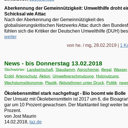
Aberkennung der Gemeinnützigkeit: Umwelthilfe droht ei
Schicksal wie Attac
Nach der Aberkennung der Gemeinnützigkeit des
globalisierungskritischen Netzwerks Attac durch den Bundes
fühlen sich die Kritiker der Deutschen Umwelthilfe (DUH) best
weiter
von he. / mg, 28.02.2019 |
1 K
News - bis Donnerstag 13.02.2018
Stichwörter:
Landwirtschaft
,
Staudamm
,
Agrochemie
,
illegal
,
Wasser
Erdöl
,
Artenschutz
,
Aktion
,
Umweltverschmutzung
,
Holznutzung
,
Wachstumsökonomie
,
Plastik
,
AktivistInnen unter Druck
,
Politik
,
new
Ökolebensmittel stark nachgefragt - Bio boomt wie Bolle
Der Umsatz mit Ökolebensmitteln ist 2017 um 6, die Bioagrar
gar um 10 Prozent gewachsen. Der Marktanteil liegt weiter be
Prozent.
von Jost Maurin
14.02.2018,
taz.de