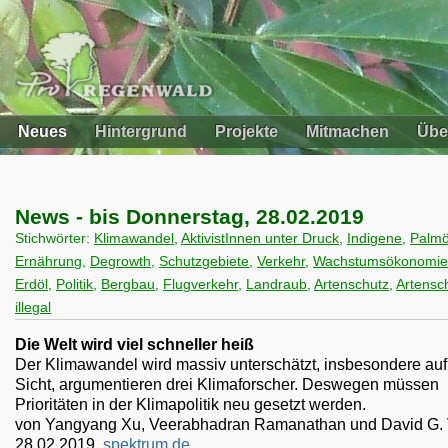
Neues
Hintergrund
Projekte
Mitmachen
Übe
News - bis Donnerstag, 28.02.2019
Stichwörter:
Klimawandel
,
AktivistInnen unter Druck
,
Indigene
,
Palmö
Ernährung
,
Degrowth
,
Schutzgebiete
,
Verkehr
,
Wachstumsökonomie
Erdöl
,
Politik
,
Bergbau
,
Flugverkehr
,
Landraub
,
Artenschutz
,
Artens
illegal
Die Welt wird viel schneller heiß
Der Klimawandel wird massiv unterschätzt, insbesondere auf
Sicht, argumentieren drei Klimaforscher. Deswegen müssen
Prioritäten in der Klimapolitik neu gesetzt werden.
von Yangyang Xu, Veerabhadran Ramanathan und David G. 
28.02.2019,
spektrum.de