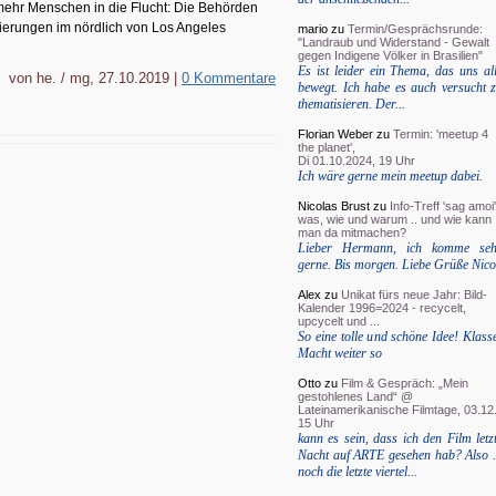
mehr Menschen in die Flucht: Die Behörden
erungen im nördlich von Los Angeles
mario
zu
Termin/Gesprächsrunde:
"Landraub und Widerstand - Gewalt
gegen Indigene Völker in Brasilien"
Es ist leider ein Thema, das uns al
von he. / mg, 27.10.2019 |
0 Kommentare
bewegt. Ich habe es auch versucht 
thematisieren. Der...
Florian Weber
zu
Termin: 'meetup 4
the planet',
Di 01.10.2024, 19 Uhr
Ich wäre gerne mein meetup dabei.
Nicolas Brust
zu
Info-Treff 'sag amoi'
was, wie und warum .. und wie kann
man da mitmachen?
Lieber Hermann, ich komme seh
gerne. Bis morgen. Liebe Grüße Nico
Alex
zu
Unikat fürs neue Jahr: Bild-
Kalender 1996=2024 - recycelt,
upcycelt und ...
So eine tolle und schöne Idee! Klass
Macht weiter so
Otto
zu
Film & Gespräch: „Mein
gestohlenes Land“ @
Lateinamerikanische Filmtage, 03.12.
15 Uhr
kann es sein, dass ich den Film letz
Nacht auf ARTE gesehen hab? Also .
noch die letzte viertel...