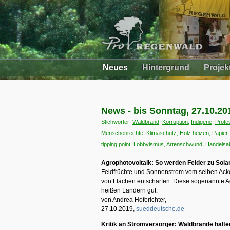
Neues
Hintergrund
Projek
News - bis Sonntag, 27.10.20
Stichwörter:
Waldbrand
,
Korruption
,
Indigene
,
Prote
Menschenrechte
,
Klimaschutz
,
Holz heizen
,
Papier
tipping point
,
Lobbyismus
,
Artenschwund
,
Handels
Agrophotovoltaik: So werden Felder zu Sola
Feldfrüchte und Sonnenstrom vom selben Acker
von Flächen entschärfen. Diese sogenannte Ag
heißen Ländern gut.
von Andrea Hoferichter,
27.10.2019,
sueddeutsche.de
Kritik an Stromversorger: Waldbrände halten