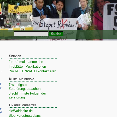
Service
für Infomails anmelden
Infoblätter, Publikationen
Pro REGENWALD kontaktieren
Kurz und bündig
h
7 wichtigste
in
Zerstörungsursachen
8 schlimmste Folgen der
Zerstörung
Unsere Websites
en
dieWaldseite.de
ei
Blog Forestguardians