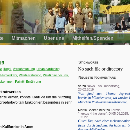
te
Mitmachen
Über uns
Mithelfen/Spenden
19
Stichworte
No such file or directory
st
,
illegal
,
Verschmutzung
,
urban gardening
,
,
Flugverkehr
,
Waldzerstörung
,
Waldkrise bei uns
,
Neueste Kommentare
abkommen
,
Palmöl
,
Ernährung
sc
zu
News - bis Donnerstag,
28.02.2019
rkraftwerken
Was fand zum Thema degrowt
 zu ernten, könnte Konflikte um die Nutzung
bereits in München statt, wo wurden 
München Postwachstumsökonomie,...
rophotovoltaik funktioniert besonders in sehr
Martin Becker-Berk
zu
Termin:
'meetup 4 the planet', Di 05.08.2025,
19 Uhr
Guten Tag, nach einer mehrmonatig
Reise durch Südamerika habe ich b
 Kalifornier in Atem
der anschließenden...