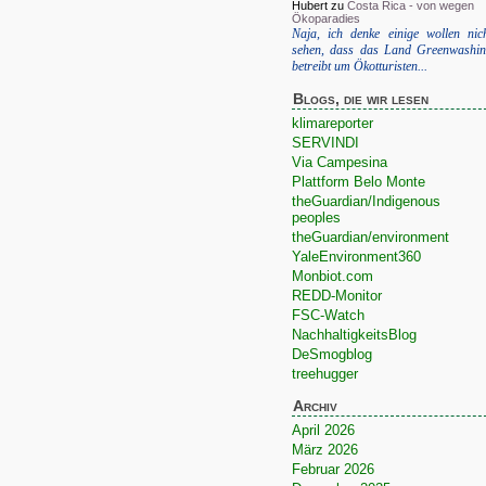
Hubert
zu
Costa Rica - von wegen
Ökoparadies
Naja, ich denke einige wollen nic
sehen, dass das Land Greenwashi
betreibt um Ökotturisten...
Blogs, die wir lesen
klimareporter
SERVINDI
Via Campesina
Plattform Belo Monte
theGuardian/Indigenous
peoples
theGuardian/environment
YaleEnvironment360
Monbiot.com
REDD-Monitor
FSC-Watch
NachhaltigkeitsBlog
DeSmogblog
treehugger
Archiv
April 2026
März 2026
Februar 2026