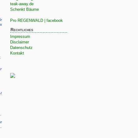
teak-away.de
Schenkt Bäume
le
Pro REGENWALD | facebook
zu
Rechtliches
Impressum
Disclaimer
Datenschutz
Kontakt
:
r
e!
,
te
..