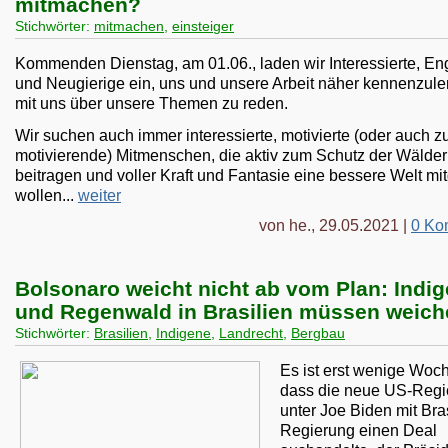
mitmachen?
Stichwörter:
mitmachen
,
einsteiger
Kommenden Dienstag, am 01.06., laden wir Interessierte, En
und Neugierige ein, uns und unsere Arbeit näher kennenzule
mit uns über unsere Themen zu reden.
Wir suchen auch immer interessierte, motivierte (oder auch z
motivierende) Mitmenschen, die aktiv zum Schutz der Wälder
beitragen und voller Kraft und Fantasie eine bessere Welt mi
wollen...
weiter
von he., 29.05.2021 |
0 Ko
Bolsonaro weicht nicht ab vom Plan: Indi
und Regenwald in Brasilien müssen weich
Stichwörter:
Brasilien
,
Indigene
,
Landrecht
,
Bergbau
Es ist erst wenige Woch
dass die neue US-Regi
unter Joe Biden mit Bra
Regierung einen Deal