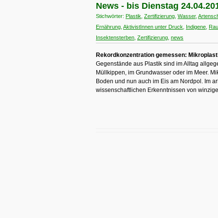
News - bis Dienstag 24.04.20
Stichwörter:
Plastik
,
Zertifizierung
,
Wasser
,
Artensc
Ernährung
,
AktivistInnen unter Druck
,
Indigene
,
Rau
Insektensterben
,
Zertifizierung
,
news
Rekordkonzentration gemessen: Mikroplasti
Gegenstände aus Plastik sind im Alltag allgeg
Müllkippen, im Grundwasser oder im Meer. Mik
Boden und nun auch im Eis am Nordpol. Im a
wissenschaftlichen Erkenntnissen von winzigen