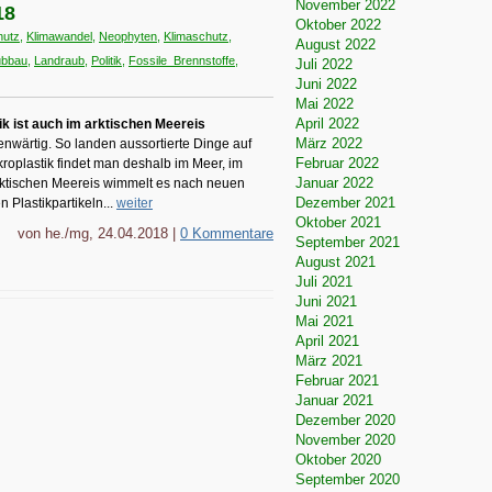
November 2022
18
Oktober 2022
hutz
,
Klimawandel
,
Neophyten
,
Klimaschutz
,
August 2022
bbau
,
Landraub
,
Politik
,
Fossile_Brennstoffe
,
Juli 2022
Juni 2022
Mai 2022
April 2022
k ist auch im arktischen Meereis
März 2022
enwärtig. So landen aussortierte Dinge auf
Februar 2022
roplastik findet man deshalb im Meer, im
Januar 2022
rktischen Meereis wimmelt es nach neuen
Dezember 2021
 Plastikpartikeln...
weiter
Oktober 2021
von he./mg, 24.04.2018 |
0 Kommentare
September 2021
August 2021
Juli 2021
Juni 2021
Mai 2021
April 2021
März 2021
Februar 2021
Januar 2021
Dezember 2020
November 2020
Oktober 2020
September 2020