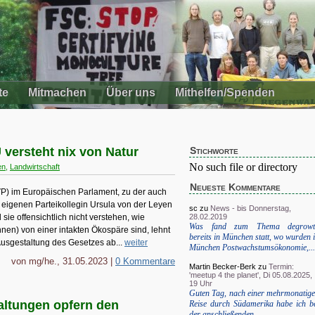
te
Mitmachen
Über uns
Mithelfen/Spenden
versteht nix von Natur
Stichworte
No such file or directory
en
,
Landwirtschaft
Neueste Kommentare
VP) im Europäischen Parlament, zu der auch
eigenen Parteikollegin Ursula von der Leyen
sc
zu
News - bis Donnerstag,
28.02.2019
 sie offensichtlich nicht verstehen, wie
Was fand zum Thema degrowt
en) von einer intakten Ökospäre sind, lehnt
bereits in München statt, wo wurden 
Ausgestaltung des Gesetzes ab...
weiter
München Postwachstumsökonomie,...
von mg/he., 31.05.2023 |
0 Kommentare
Martin Becker-Berk
zu
Termin:
'meetup 4 the planet', Di 05.08.2025,
19 Uhr
Guten Tag, nach einer mehrmonatig
altungen opfern den
Reise durch Südamerika habe ich b
der anschließenden...