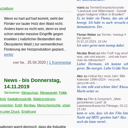
mario
zu
Termin/Gesprächsrunde:
schaftung
"Landraub und Widerstand - Gewalt
gegen Indigene Völker in Brasilien"
Es ist leider ein Thema, das uns al
Wenn es hart auf hart kommt, sieht der
bewegt. Ich habe es auch versucht 
Förster vor lauter Holz den Wald nicht.
thematisieren. Der...
Anders kann es nicht sein, denn es sind
schon wieder massive Eingriffe gegen
Florian Weber
zu
Termin: 'meetup 4
the planet',
Insekten ( natürlicher Bestandteil des
Di 01.10.2024, 19 Uhr
Ökosystems Wald ) zur vermeintlichen
Ich wäre gerne mein meetup dabei.
Förderung der Holzproduktion geplant...
Nicolas Brust
zu
Info-Treff 'sag amoi'
weiter
was, wie und warum .. und wie kann
man da mitmachen?
von he., 25.04.2020 |
1 Kommentar
Lieber Hermann, ich komme seh
gerne. Bis morgen. Liebe Grüße Nico
Alex
zu
Unikat fürs neue Jahr: Bild-
News - bis Donnerstag,
Kalender 1996=2024 - recycelt,
upcycelt und ...
14.11.2019
So eine tolle und schöne Idee! Klass
Macht weiter so
Stichwörter:
Klimaschutz
,
Klimawandel
,
Politik
,
Otto
zu
Film & Gespräch: „Mein
lmöl
,
Kapitalismuskritik
,
Waldzerstörung
,
gestohlenes Land“ @
ensterben
,
Erdöl
,
Bergbau
,
Menschenrechte
,
urban
Lateinamerikanische Filmtage, 03.12.
15 Uhr
nen unter Druck
,
Ernährung
kann es sein, dass ich den Film letz
Nacht auf ARTE gesehen hab? Also .
noch die letzte viertel...
tionen warnt dennoch, dass die Industrie