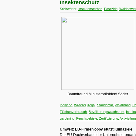
Insektenschutz
Stichwörter:
Insektensterben
,
Pestizide
,
Waldbewirt
Baumfreund Ministerpräsident Söder
Indigene
,
Wilderei
,
illegal
,
Staudamm
,
Waldbrand
,
Pa
Flächenverbrauch
,
Bevölkerungswachstum
,
Insekt
gardening
,
Feuchtgebiete
,
Zertifizierung
,
AktivistIn
Umwelt: EU-Firmenlobby stützt Klimaziele
Der EU-Dachverband der Unternehmerorganisa