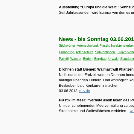
Ausstellung "Europa und die Welt": Sehnsuch
Seit Jahrtausenden wird Europa von den es 
News - bis Sonntag 03.06.20
Stichwörter:
Artenschwund
,
Plastik
,
Insektensterbe
Ernährung
,
Artenschutz
,
Subventionen
,
Flugverkehr
Palmöl
,
Wasser
,
Boden
,
Bergbau
,
Urwald
,
Staudam
Drohnen statt Bienen: Walmart will Pflanze
Nicht nur in der Freizeit werden Drohnen benut
häufiger über den Feldern. Und womöglich kö
Bestäuben bald Konkurrenz machen.
03.06.2018,
n-tv.de
Plastik im Meer: "Verbote allein lösen das P
Um der zunehmenden Meervermüllung zu bege
Strohhalme und Wattestäbchen verbieten...
we