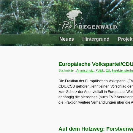
Neues
Hintergrund
Projek
Europäische Volkspartei/CDU 
Stichwörter:
Artenschutz
,
Politik
,
EU
,
Insektensterb
Die Fraktion der Europäischen Volkspartei (E
CDU/CSU gehören, lehnt einen Vorschlag der 
zum Schutz der Artenvielfalt in Europa ab. Weil
abhängig die Menschen (auch EVP-VertreterInn
die Fraktion weitere Verhandlungen über die 
Auf dem Holzweg: Forstverw