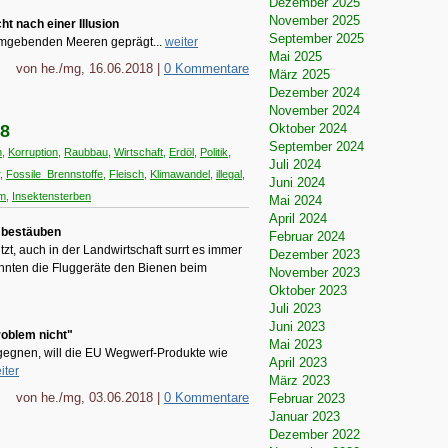
Dezember 2025
November 2025
t nach einer Illusion
September 2025
umgebenden Meeren geprägt...
weiter
Mai 2025
von he./mg, 16.06.2018 |
0 Kommentare
März 2025
Dezember 2024
November 2024
Oktober 2024
18
September 2024
n
,
Korruption
,
Raubbau
,
Wirtschaft
,
Erdöl
,
Politik
,
Juli 2024
,
Fossile_Brennstoffe
,
Fleisch
,
Klimawandel
,
illegal
,
Juni 2024
m
,
Insektensterben
Mai 2024
April 2024
n bestäuben
Februar 2024
zt, auch in der Landwirtschaft surrt es immer
Dezember 2023
nnten die Fluggeräte den Bienen beim
November 2023
Oktober 2023
Juli 2023
Juni 2023
roblem nicht"
Mai 2023
gnen, will die EU Wegwerf-Produkte wie
April 2023
iter
März 2023
von he./mg, 03.06.2018 |
0 Kommentare
Februar 2023
Januar 2023
Dezember 2022