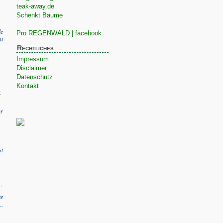
teak-away.de
Schenkt Bäume
le
Pro REGENWALD | facebook
zu
Rechtliches
Impressum
Disclaimer
Datenschutz
Kontakt
:
r
e!
,
te
..