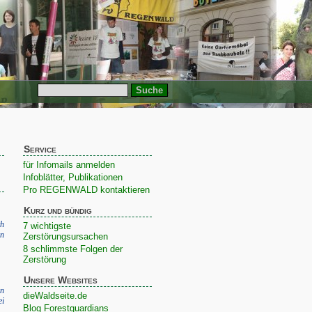
Service
für Infomails anmelden
Infoblätter, Publikationen
Pro REGENWALD kontaktieren
Kurz und bündig
h
7 wichtigste
in
Zerstörungsursachen
8 schlimmste Folgen der
Zerstörung
Unsere Websites
en
dieWaldseite.de
ei
Blog Forestguardians