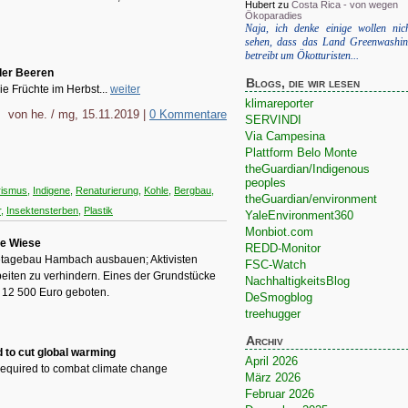
Hubert
zu
Costa Rica - von wegen
Ökoparadies
Naja, ich denke einige wollen nic
sehen, dass das Land Greenwashi
betreibt um Ökotturisten...
der Beeren
Blogs, die wir lesen
ie Früchte im Herbst...
weiter
klimareporter
von he. / mg, 15.11.2019 |
0 Kommentare
SERVINDI
Via Campesina
Plattform Belo Monte
theGuardian/Indigenous
peoples
rismus
,
Indigene
,
Renaturierung
,
Kohle
,
Bergbau
,
theGuardian/environment
r
,
Insektensterben
,
Plastik
YaleEnvironment360
Monbiot.com
ne Wiese
REDD-Monitor
etagebau Hambach ausbauen; Aktivisten
FSC-Watch
eiten zu verhindern. Eines der Grundstücke
NachhaltigkeitsBlog
r 12 500 Euro geboten.
DeSmogblog
treehugger
Archiv
 to cut global warming
April 2026
required to combat climate change
März 2026
Februar 2026