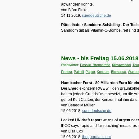
abwandern könnte.
von Björn Finke,
14.11.2019,
sueddeutsche.de
Rätselhafter Sanddorn-Schädling - Der Tod 
Sanddorn gilt als Vitamin-C-Bombe, reif sind d
News - bis Freitag 15.06.2018
Stichwörter:
Fossile_Brennstoffe
,
Klimawandel
,
Tou
Protest
,
Palmöl
,
Papier
,
Konsum
,
Biomasse
,
Wasse
Hambacher Forst - 80 Milliarden Euro für ei
Der Energiekonzern RWE will den Braunkohl
haben jedoch Grundstücke besetzt, um die Arb
gehört Kurt Claßen; der Konzern hat ihm dafü
von Benedikt Müller
15.06.2018,
sueddeutsche.de
Leaked UN draft report warns of urgent need
IPCC says ‘rapid and far-reaching’ measures 
von Lisa Cox
15.06.2018,
theguardian.com